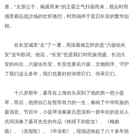
唐，“太原公子，褐裘而来”的王霸之气扑面而来，观众时而
感受着征战沙场的壮怀激烈，时而徜徉于昔日长安的繁华似
锦。
在长安城里“走”了一遭，周深最难忘怀的是“六骏佑长
安”这句歌词。他说，“长安”也是我们对民族强盛、长治久
安的向往，六骏佑长安，长安也要佑六骏，文物陪伴、守护
了我们这么多年，我们也要好好珍惜它们、传承它们。
十八岁那年，聂耳在上海街头买到了他的第一把小提
琴，而后，他用自己短暂而有力的一生，奏响了中华民族的
最强音。节目中，小提琴演奏家吕思清和一群年轻的音乐人
共同演奏了聂耳先生的作品《铁蹄下的歌女》、《梅娘
曲》、《卖报歌》、《毕业歌》，现场还响起了八十多年前