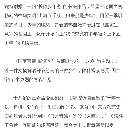
院特别赠上一幅“长似少年游”的书法作品，希望古老而生机
勃勃的中华文明“出游五千载，归来仍是少年”。回望三季以
来的节目，少年的理想、青春的热血始终澎湃在《国家宝
藏》的基因里，化作开场白里“我们究竟有多年轻？上下五
千年”的飞扬自信。
《国家宝藏·展演季》首期以“少年十八岁”为主题，走
近三件文物背后鲜衣怒马的三位少年，陪伴观众感受“国宝
宇宙”中浓烈的青春气息。
十八岁的王希孟爱画如痴，用满腔热情画出了“千年一
叹，造极一朝”的《千里江山图》卷。来自中国东方演艺集
团的舞者以舞蹈诗剧《只此青绿》选段《入画》，唯美演绎
王希孟一气呵成的成画段落。舞台之上，群舞演员以身