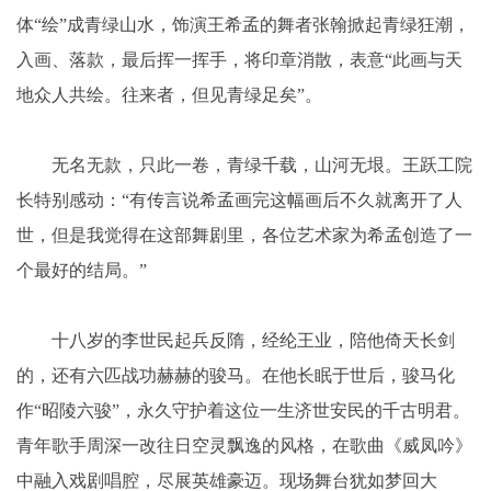
体“绘”成青绿山水，饰演王希孟的舞者张翰掀起青绿狂潮，
入画、落款，最后挥一挥手，将印章消散，表意“此画与天
地众人共绘。往来者，但见青绿足矣”。
无名无款，只此一卷，青绿千载，山河无垠。王跃工院
长特别感动：“有传言说希孟画完这幅画后不久就离开了人
世，但是我觉得在这部舞剧里，各位艺术家为希孟创造了一
个最好的结局。”
十八岁的李世民起兵反隋，经纶王业，陪他倚天长剑
的，还有六匹战功赫赫的骏马。在他长眠于世后，骏马化
作“昭陵六骏”，永久守护着这位一生济世安民的千古明君。
青年歌手周深一改往日空灵飘逸的风格，在歌曲《威凤吟》
中融入戏剧唱腔，尽展英雄豪迈。现场舞台犹如梦回大