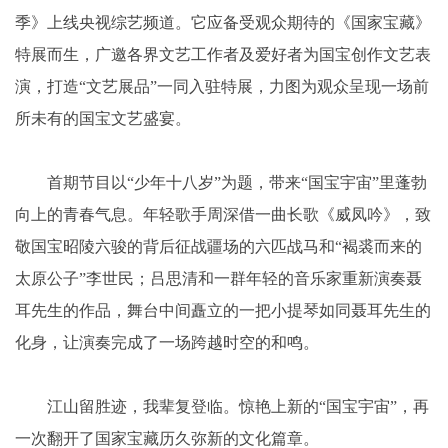
季》上线央视综艺频道。它应备受观众期待的《国家宝藏》
特展而生，广邀各界文艺工作者及爱好者为国宝创作文艺表
演，打造“文艺展品”一同入驻特展，力图为观众呈现一场前
所未有的国宝文艺盛宴。
首期节目以“少年十八岁”为题，带来“国宝宇宙”里蓬勃
向上的青春气息。年轻歌手周深借一曲长歌《威凤吟》，致
敬国宝昭陵六骏的背后征战疆场的六匹战马和“褐裘而来的
太原公子”李世民；吕思清和一群年轻的音乐家重新演奏聂
耳先生的作品，舞台中间矗立的一把小提琴如同聂耳先生的
化身，让演奏完成了一场跨越时空的和鸣。
江山留胜迹，我辈复登临。惊艳上新的“国宝宇宙”，再
一次翻开了国家宝藏历久弥新的文化篇章。