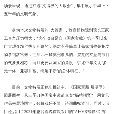
场景呈现，通过打造“文博界的大聚会”，集中展示中华上下
五千年的文明气象。
身为本次文物特展的“大管家”，故宫博物院副院长王跃
工直言压力很大：“这个项目是自《国家宝藏》第一季以来
广大观众粉丝热切期盼的，绝对不是简单让每家博物馆把文
物拿到故宫来，往那儿一摆就完事儿的。展览的立意与节目
的气象要相称，而且更要从国宝的角度，讲述中华文明‘多
元一体、兼容并蓄、绵延不断’的总体特征。”
目前，文物特展正稳步推进中。《国家宝藏·展演季》
因展而生，从三季81件国宝中邀请嘉宾“揭榜招贤”，用文艺
作品来展演国宝，歌舞戏乐不限，诗词曲赋皆可。同时，节
目还启用了2021年总台春晚首次采用的“AI+VR裸眼3D”拍