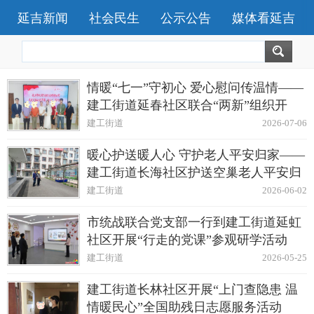
延吉新闻
社会民生
公示公告
媒体看延吉
情暖“七一”守初心 爱心慰问传温情——
建工街道延春社区联合“两新”组织开
展“七一”慰问活动
建工街道
2026-07-06
暖心护送暖人心 守护老人平安归家——
建工街道长海社区护送空巢老人平安归
家
建工街道
2026-06-02
市统战联合党支部一行到建工街道延虹
社区开展“行走的党课”参观研学活动
建工街道
2026-05-25
建工街道长林社区开展“上门查隐患 温
情暖民心”全国助残日志愿服务活动