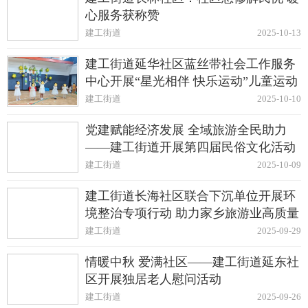
心服务获称赞
建工街道
2025-10-13
建工街道延华社区蓝丝带社会工作服务
中心开展“星光相伴 快乐运动”儿童运动
会
建工街道
2025-10-10
党建赋能经济发展 全域旅游全民助力
——建工街道开展第四届民俗文化活动
建工街道
2025-10-09
建工街道长海社区联合下沉单位开展环
境整治专项行动 助力家乡旅游业高质量
发展
建工街道
2025-09-29
情暖中秋 爱满社区——建工街道延东社
区开展独居老人慰问活动
建工街道
2025-09-26