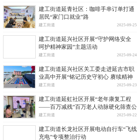
建工街道延青社区：咖啡手串订单打通
居民“家门口就业”路
建工街道
2025-09-25
建工街道延兴社区开展“守护网络安全
呵护精神家园”主题活动
建工街道
2025-09-24
建工街道延兴社区关工委走进延吉市职
业高中开展“铭记历史守初心 赓续精神
勇担当”主题活动
建工街道
2025-09-23
建工街道延虹社区开展“老年康复工程
——百万减残”百万老人动脉硬化筛查公
益活动
建工街道
2025-09-22
建工街道长龙社区开展电动自行车“飞线
充电”专项整治行动