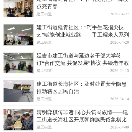
点亮青春
建工街道
2026-04-27
建工街道延青社区：“巧手生花指尖技
艺”赋能创业就业路——手工糯米人系列
培训
建工街道
2026-04-20
延吉市建工街道与延边老干部大学签
订“合作交流 共促发展”协议 共绘老年教
育新蓝图
建工街道
2026-04-15
建工街道长海社区：及时处置安全隐患
推动辖区居民自治
建工街道
2026-04-14
清明弈棋传非遗 同心共筑民族情——建
工街道长海社区开展朝鲜族民俗象棋比
赛
建工街道
2026-04-09