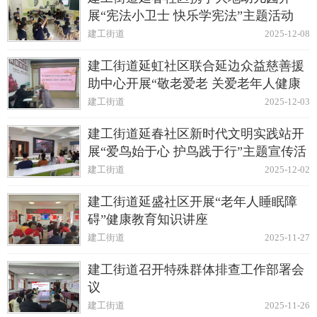
展“宪法小卫士 快乐学宪法”主题活动
建工街道
2025-12-08
建工街道延虹社区联合延边众益慈善援
助中心开展“敬老爱老 关爱老年人健康
生活”主题活动
建工街道
2025-12-03
建工街道延春社区新时代文明实践站开
展“爱鸟始于心 护鸟践于行”主题宣传活
动
建工街道
2025-12-02
建工街道延盛社区开展“老年人睡眠障
碍”健康教育知识讲座
建工街道
2025-11-27
建工街道召开特殊群体排查工作部署会
议
建工街道
2025-11-26