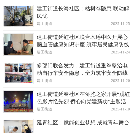
建工街道长海社区：枯树存隐患 联动解
民忧
建工街道
2025-11-25
建工街道延虹社区联合木瑶中医开展心
脑血管健康知识讲座 筑牢居民健康防线
建工街道
2025-11-24
多部门联合发力，建工街道重拳整治电
动自行车安全隐患，全力筑牢安全防线
建工街道
2025-11-20
建工街道延春社区在侨胞之家开展“观红
色影片忆先烈 侨心向党建新功”主题活
动
建工街道
2025-11-19
延青社区：赋能创业梦想 成就青年舞台