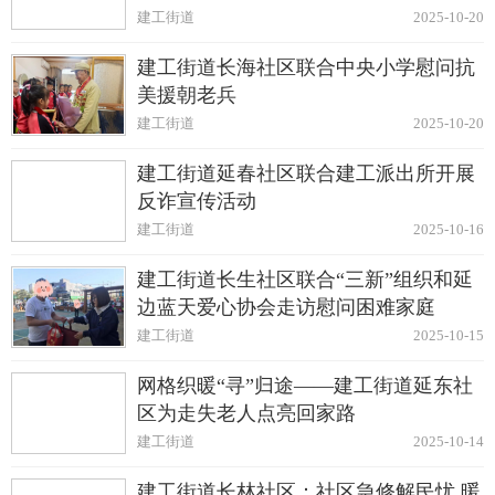
动
建工街道
2025-10-20
建工街道长海社区联合中央小学慰问抗
美援朝老兵
建工街道
2025-10-20
建工街道延春社区联合建工派出所开展
反诈宣传活动
建工街道
2025-10-16
建工街道长生社区联合“三新”组织和延
边蓝天爱心协会走访慰问困难家庭
建工街道
2025-10-15
网格织暖“寻”归途——建工街道延东社
区为走失老人点亮回家路
建工街道
2025-10-14
建工街道长林社区：社区急修解民忧 暖