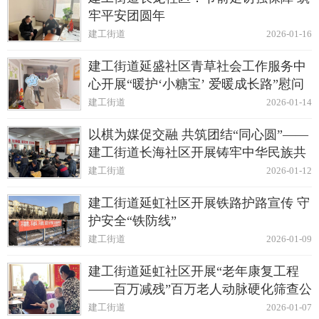
牢平安团圆年
建工街道
2026-01-16
建工街道延盛社区青草社会工作服务中
心开展“暖护‘小糖宝’ 爱暖成长路”慰问
活动
建工街道
2026-01-14
以棋为媒促交融 共筑团结“同心圆”——
建工街道长海社区开展铸牢中华民族共
同体意识象棋比赛活动
建工街道
2026-01-12
建工街道延虹社区开展铁路护路宣传 守
护安全“铁防线”
建工街道
2026-01-09
建工街道延虹社区开展“老年康复工程
——百万减残”百万老人动脉硬化筛查公
益活动
建工街道
2026-01-07