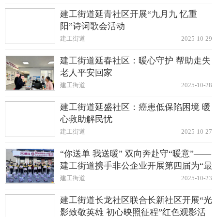
建工街道延青社区开展“九月九 忆重
阳”诗词歌会活动
建工街道
2025-10-29
建工街道延春社区：暖心守护 帮助走失
老人平安回家
建工街道
2025-10-28
建工街道延盛社区：癌患低保陷困境 暖
心救助解民忧
建工街道
2025-10-27
“你送单 我送暖” 双向奔赴守“暖意”——
建工街道携手非公企业开展第四届为“最
美骑手”免费发放御寒礼包活动
建工街道
2025-10-23
建工街道长龙社区联合长新社区开展“光
影致敬英雄 初心映照征程”红色观影活