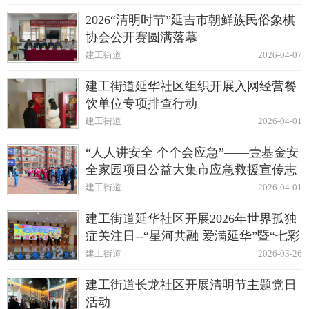
2026“清明时节”延吉市朝鲜族民俗象棋
协会公开赛圆满落幕
建工街道
2026-04-07
建工街道延华社区组织开展入网经营餐
饮单位专项排查行动
建工街道
2026-04-01
“人人讲安全 个个会应急”——壹基金安
全家园项目公益大集市应急救援宣传志
愿服务活动
建工街道
2026-04-01
建工街道延华社区开展2026年世界孤独
症关注日--“星河共融 爱满延华”暨“七彩
集市”公益活动
建工街道
2026-03-26
建工街道长龙社区开展清明节主题党日
活动