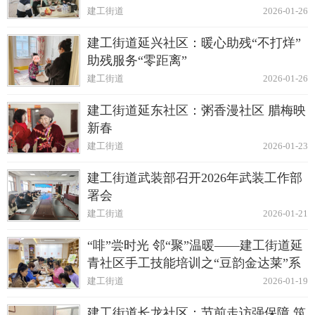
建工街道
2026-01-26
建工街道延兴社区：暖心助残“不打烊”
助残服务“零距离”
建工街道
2026-01-26
建工街道延东社区：粥香漫社区 腊梅映
新春
建工街道
2026-01-23
建工街道武装部召开2026年武装工作部
署会
建工街道
2026-01-21
“啡”尝时光 邻“聚”温暖——建工街道延
青社区手工技能培训之“豆韵金达莱”系
列活动
建工街道
2026-01-19
建工街道长龙社区：节前走访强保障 筑