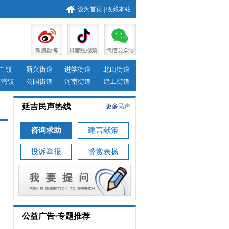
设为首页
|
收藏本站
兰 镇
新兴街道
进学街道
北山街道
道湾镇
公园街道
河南街道
建工街道
延吉民声热线
更多民声
咨询求助
建言献策
投诉举报
赞赏表扬
公益广告·专题推荐