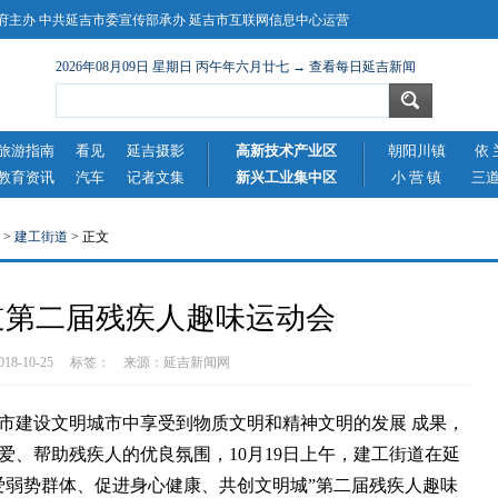
主办 中共延吉市委宣传部承办 延吉市互联网信息中心运营
2026年08月09日 星期日 丙午年六月廿七 → 查看每日延吉新闻
旅游指南
看见
延吉摄影
高新技术产业区
朝阳川镇
依 
教育资讯
汽车
记者文集
新兴工业集中区
小 营 镇
三
>
建工街道
> 正文
道第二届残疾人趣味运动会
2018-10-25 标签： 来源：
延吉新闻网
建设文明城市中享受到物质文明和精神文明的发展 成果，
爱、帮助残疾人的优良氛围，10月19日上午，建工街道在延
爱弱势群体、促进身心健康、共创文明城”第二届残疾人趣味