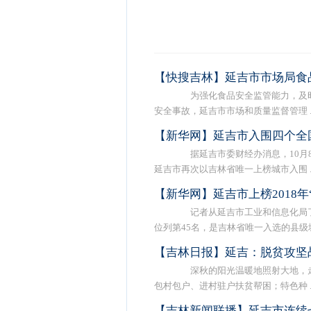
【快搜吉林】延吉市市场局食
为强化食品安全监管能力，及时
安全事故，延吉市市场和质量监督管理 ..
【新华网】延吉市入围四个全
据延吉市委财经办消息，10月8
延吉市再次以吉林省唯一上榜城市入围 ..
【新华网】延吉市上榜2018年
记者从延吉市工业和信息化局了解
位列第45名，是吉林省唯一入选的县级城 .
【吉林日报】延吉：脱贫攻坚
深秋的阳光温暖地照射大地，走
包村包户、进村驻户扶贫帮困；特色种 ..
【吉林新闻联播】延吉市连续