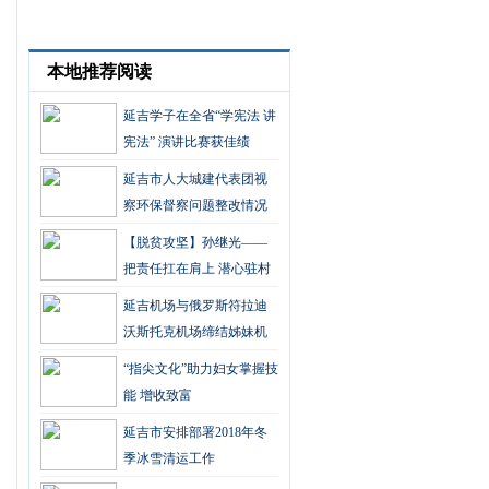
本地推荐阅读
延吉学子在全省“学宪法 讲
宪法” 演讲比赛获佳绩
延吉市人大城建代表团视
察环保督察问题整改情况
【脱贫攻坚】孙继光——
把责任扛在肩上 潜心驻村
扶贫
延吉机场与俄罗斯符拉迪
沃斯托克机场缔结姊妹机
场
“指尖文化”助力妇女掌握技
能 增收致富
延吉市安排部署2018年冬
季冰雪清运工作