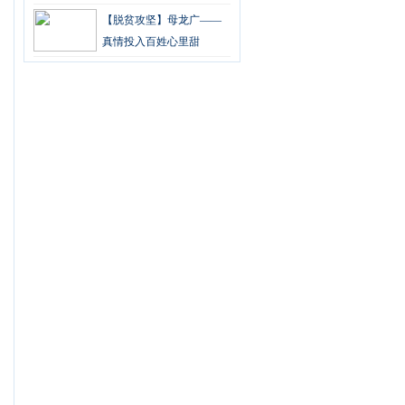
【脱贫攻坚】母龙广——
真情投入百姓心里甜