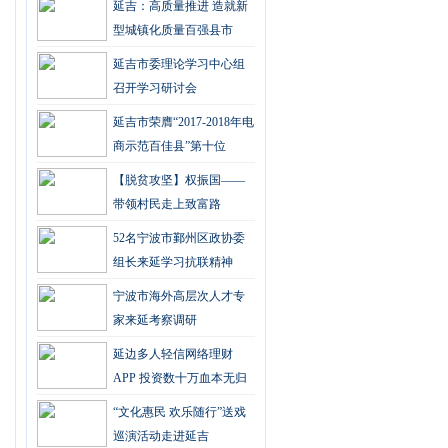
延吉：高质量推进 造就新
型城镇化质量百强县市
延吉市委理论学习中心组
召开学习研讨会
延吉市荣膺“2017-2018年电
商示范百佳县”第十位
【脱贫攻坚】权振国——
带领村民走上致富路
52名宁波市鄞州区政协委
组长来延学习抗联精神
宁波市海外高层次人才专
家来延考察调研
延边多人轻信网络理财
APP 投资数十万血本无归
“文化惠民 欢乐随行”送戏
巡演活动走进延吉