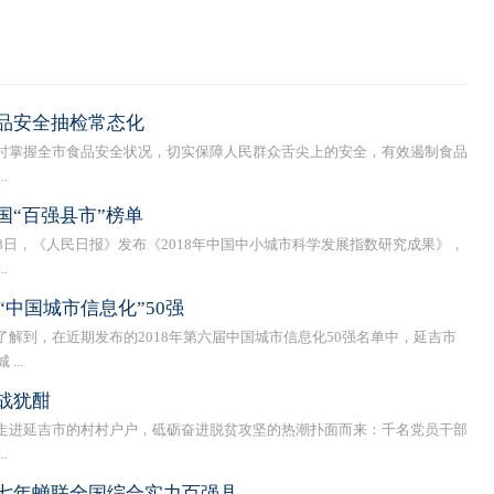
品安全抽检常态化
掌握全市食品安全状况，切实保障人民群众舌尖上的安全，有效遏制食品
.
国“百强县市”榜单
日，《人民日报》发布《2018年中国中小城市科学发展指数研究成果》，
.
“中国城市信息化”50强
到，在近期发布的2018年第六届中国城市信息化50强名单中，延吉市
..
战犹酣
进延吉市的村村户户，砥砺奋进脱贫攻坚的热潮扑面而来：千名党员干部
.
七年蝉联全国综合实力百强县