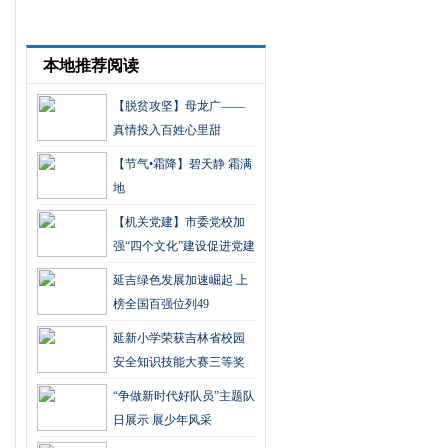
本地推荐阅读
【脱贫攻坚】母龙广——
真情投入百姓心里甜
【节气•霜降】碧天静 霜满
地
【机关党建】市委党校加
强“四个文化”建设促进党建
工作
延吉绿色发展加速崛起 上
榜全国百强位列49
延新小学荣获吉林省校园
安全知识技能大赛三等奖
“争做新时代好队员”主题队
日展示 展少年风采