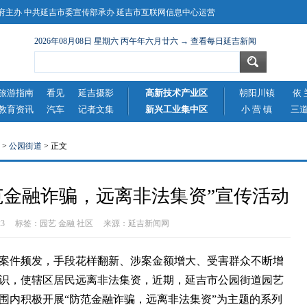
主办 中共延吉市委宣传部承办 延吉市互联网信息中心运营
2026年08月08日 星期六 丙午年六月廿六 → 查看每日延吉新闻
旅游指南
看见
延吉摄影
高新技术产业区
朝阳川镇
依 
教育资讯
汽车
记者文集
新兴工业集中区
小 营 镇
三
>
公园街道
> 正文
范金融诈骗，远离非法集资”宣传活动
0-23 标签：
园艺
金融
社区
来源：
延吉新闻网
件频发，手段花样翻新、涉案金额增大、受害群众不断增
识，使辖区居民远离非法集资，近期，延吉市公园街道园艺
围内积极开展“防范金融诈骗，远离非法集资”为主题的系列