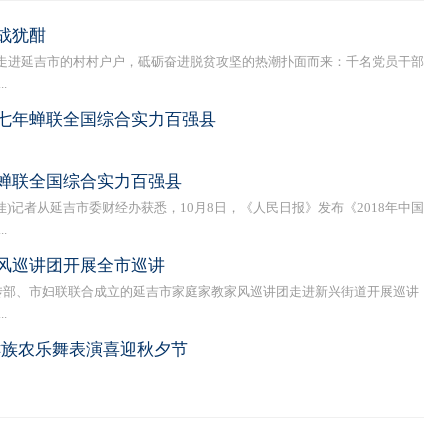
战犹酣
进延吉市的村村户户，砥砺奋进脱贫攻坚的热潮扑面而来：千名党员干部
.
七年蝉联全国综合实力百强县
蝉联全国综合实力百强县
)记者从延吉市委财经办获悉，10月8日，《人民日报》发布《2018年中国
.
风巡讲团开展全市巡讲
部、市妇联联合成立的延吉市家庭家教家风巡讲团走进新兴街道开展巡讲
.
鲜族农乐舞表演喜迎秋夕节