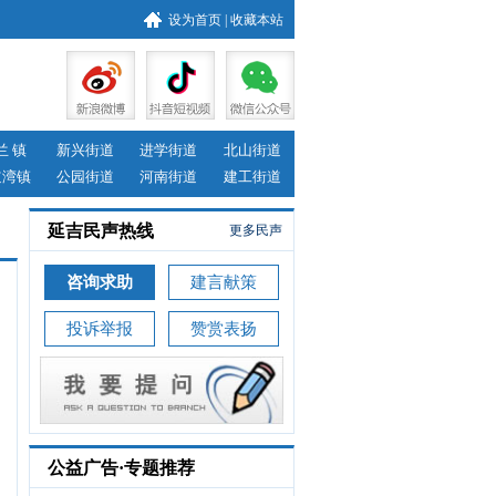
设为首页
|
收藏本站
兰 镇
新兴街道
进学街道
北山街道
道湾镇
公园街道
河南街道
建工街道
延吉民声热线
更多民声
咨询求助
建言献策
投诉举报
赞赏表扬
公益广告·专题推荐