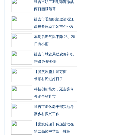
延吉市职工羽毛球赛激战
两日圆满落幕
延吉市委组织部邀请浙江
高校专家助力延吉企业发
展
本周后期气温下降 23、26
日有小雨
延吉市城管局助农修补机
耕路 粉刷外墙
【脱贫攻坚】韩万爽——
带领村民过好日子
科技创新能力，延吉缘何
领跑全省县市
延吉市退休老干部实地考
察乡村振兴工作
【党旗传递】传递活动在
第二高级中学落下帷幕