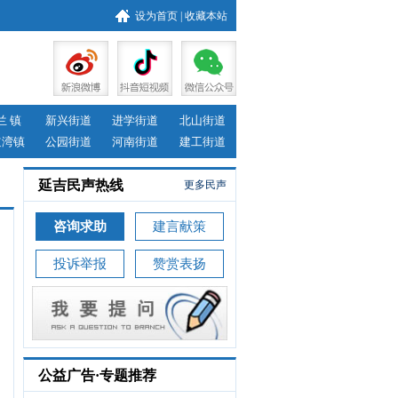
设为首页
|
收藏本站
兰 镇
新兴街道
进学街道
北山街道
道湾镇
公园街道
河南街道
建工街道
延吉民声热线
更多民声
咨询求助
建言献策
投诉举报
赞赏表扬
公益广告·专题推荐