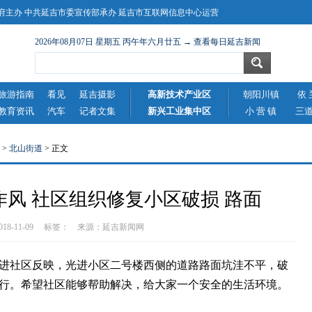
主办 中共延吉市委宣传部承办 延吉市互联网信息中心运营
2026年08月07日 星期五 丙午年六月廿五 → 查看每日延吉新闻
旅游指南
看见
延吉摄影
高新技术产业区
朝阳川镇
依 
教育资讯
汽车
记者文集
新兴工业集中区
小 营 镇
三
>
北山街道
> 正文
风 社区组织修复小区破损 路面
2018-11-09 标签： 来源：
延吉新闻网
社区反映，光进小区二号楼西侧的道路路面坑洼不平，破
行。希望社区能够帮助解决，给大家一个安全的生活环境。