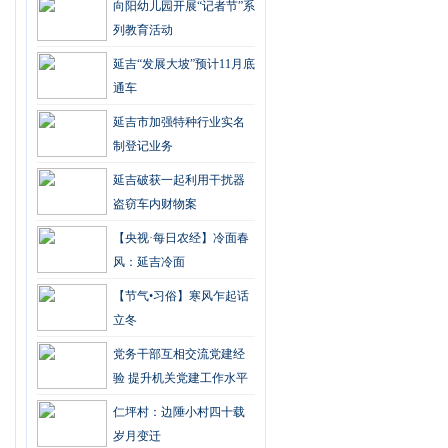
向阳幼儿园开展“记者节”系
列教育活动
延吉“发展大坡”预计11月底
通车
延吉市加强特种行业实名
制登记业务
延吉破获一起利用干扰器
盗窃车内财物案
【央视·每日农经】冷面春
风：延吉冷面
【节气•习俗】寒风乍起话
立冬
党务干部互相交流党建经
验 提升机关党建工作水平
仁坪村：边陲小村四十载
岁月变迁