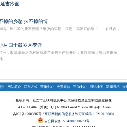
：延吉冷面
不掉的乡愁 抹不掉的情
喝。辣白菜的要不要啊？米肠的买吧！来吧，都便宜的给！ 在延吉，
.
小村四十载岁月变迁
拉开，改革率先从农村家庭联产承包责任制开始，并以磅礴之势迅速推向
...
简介
-
网站简介
-
联系方式
-
营销中心
-
免责条款
-
帮助中心
-
网站地图
-
新闻归档
-
专
版权所有：延吉市互联网信息中心 未经授权禁止复制或建立镜像
0433-8333404（外联） QQ:663914 E-mail:YJxww2012(a)163.com
吉ICP备12000887号 /
互联网新闻信息服务许可证编号：22120180004
吉公网安备 22240102000253号