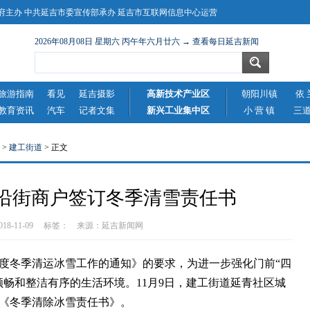
主办 中共延吉市委宣传部承办 延吉市互联网信息中心运营
2026年08月08日 星期六 丙午年六月廿六 → 查看每日延吉新闻
旅游指南
看见
延吉摄影
高新技术产业区
朝阳川镇
依 
教育资讯
汽车
记者文集
新兴工业集中区
小 营 镇
三
>
建工街道
> 正文
沿街商户签订冬季清雪责任书
2018-11-09 标签： 来源：
延吉新闻网
度冬季清运冰雪工作的通知》的要求，为进一步强化门前“四
顺畅和整洁有序的生活环境。11月9日，建工街道延青社区城
《冬季清除冰雪责任书》。