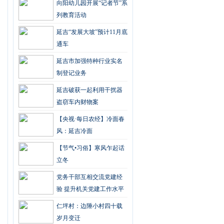
向阳幼儿园开展“记者节”系
列教育活动
延吉“发展大坡”预计11月底
通车
延吉市加强特种行业实名
制登记业务
延吉破获一起利用干扰器
盗窃车内财物案
【央视·每日农经】冷面春
风：延吉冷面
【节气•习俗】寒风乍起话
立冬
党务干部互相交流党建经
验 提升机关党建工作水平
仁坪村：边陲小村四十载
岁月变迁