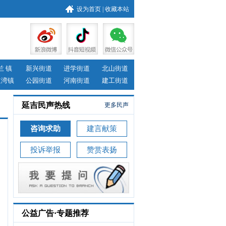
设为首页
|
收藏本站
兰 镇
新兴街道
进学街道
北山街道
道湾镇
公园街道
河南街道
建工街道
延吉民声热线
更多民声
咨询求助
建言献策
投诉举报
赞赏表扬
公益广告·专题推荐