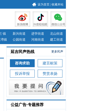
设为首页
|
收藏本站
兰 镇
新兴街道
进学街道
北山街道
道湾镇
公园街道
河南街道
建工街道
延吉民声热线
更多民声
咨询求助
建言献策
投诉举报
赞赏表扬
公益广告·专题推荐