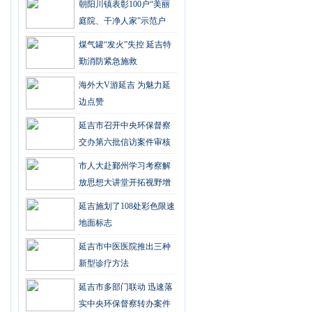
朝阳川镇表彰100户“美丽
庭院、干净人家”示范户
煤气罐“发火”失控 延吉特
勤消防紧急施救
海外大V游延吉 为魅力延
边点赞
延吉市召开中央环保督察
交办第六批信访案件审核
会
市人大赴鄞州学习考察解
放思想大讲堂开拓视野增
信心
延吉施划了108处彩色限速
地面标志
延吉市中医医院推出三种
新型诊疗方法
延吉市多部门联动 迅速落
实中央环保督察转办案件