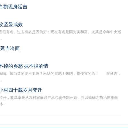
白鹳现身延吉
攻坚显成效
很有名。过去有名是因为穷；现在有名是因为美和富。尤其是今年中央巡
.
：延吉冷面
不掉的乡愁 抹不掉的情
喝。辣白菜的要不要啊？米肠的买吧！来吧，都便宜的给！ 在延吉，
.
小村四十载岁月变迁
拉开，改革率先从农村家庭联产承包责任制开始，并以磅礴之势迅速推向
...