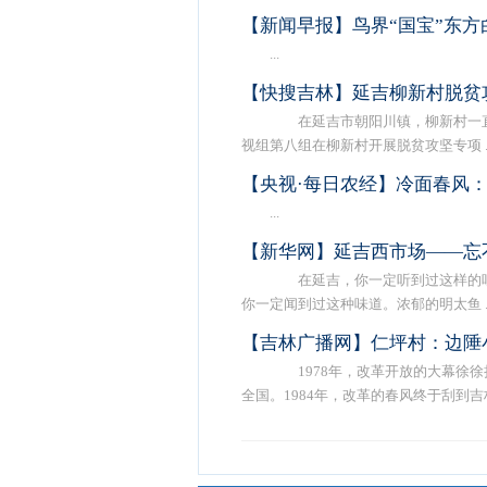
【新闻早报】鸟界“国宝”东方
...
【快搜吉林】延吉柳新村脱贫
在延吉市朝阳川镇，柳新村一直
视组第八组在柳新村开展脱贫攻坚专项 ..
【央视·每日农经】冷面春风
...
【新华网】延吉西市场——忘
在延吉，你一定听到过这样的吆
你一定闻到过这种味道。浓郁的明太鱼 ..
【吉林广播网】仁坪村：边陲
1978年，改革开放的大幕徐徐
全国。1984年，改革的春风终于刮到吉林 