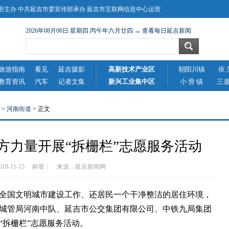
主办 中共延吉市委宣传部承办 延吉市互联网信息中心运营
2026年08月06日 星期四 丙午年六月廿四 → 查看每日延吉新闻
旅游指南
看见
延吉摄影
高新技术产业区
朝阳川镇
依 
教育资讯
汽车
记者文集
新兴工业集中区
小 营 镇
三
>
河南街道
> 正文
方力量开展“拆栅栏”志愿服务活动
2018-11-15 标签： 来源：
延吉新闻网
国文明城市建设工作、还居民一个干净整洁的居住环境，
吉市城管局河南中队、延吉市公交集团有限公司、中铁九局集团
“拆栅栏”志愿服务活动。