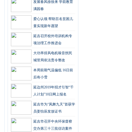
发展春风徐徐来 学前教育
满园春
爱心认领 帮助百名贫困儿
童实现新年愿望
延吉召开校外培训机构专
项治理工作推进会
大功率排风电机噪音扰民
城管局依法责令整改
本周前期气温偏低 16日前
后有小雪
延边州2019年招才引智“千
人计划”10日网上报名
延吉市为“凤舞九天”首获学
员姜怡辰发放证书
延吉市召开中央环保督察
交办第三十三批信访案件