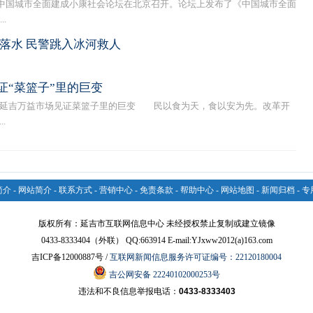
国城市全面建成小康社会论坛在北京召开。论坛上发布了《中国城市全面
.
落水 民警跳入冰河救人
证“菜篮子”里的巨变
——延吉万益市场见证菜篮子里的巨变 民以食为天，食以安为先。改革开
.
简介
-
网站简介
-
联系方式
-
营销中心
-
免责条款
-
帮助中心
-
网站地图
-
新闻归档
-
专
版权所有：延吉市互联网信息中心 未经授权禁止复制或建立镜像
0433-8333404（外联） QQ:663914 E-mail:YJxww2012(a)163.com
吉ICP备12000887号 /
互联网新闻信息服务许可证编号：22120180004
吉公网安备 22240102000253号
违法和不良信息举报电话：
0433-8333403