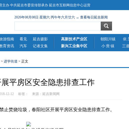
主办 中共延吉市委宣传部承办 延吉市互联网信息中心运营
2026年08月08日 星期六 丙午年六月廿六 → 查看每日延吉新闻
旅游指南
看见
延吉摄影
高新技术产业区
朝阳川镇
依 
教育资讯
汽车
记者文集
新兴工业集中区
小 营 镇
三
>
进学街道
> 正文
开展平房区安全隐患排查工作
2018-12-12 标签： 来源：
延吉新闻网
止焚烧垃圾，春阳社区开展平房区安全隐患排查工作。