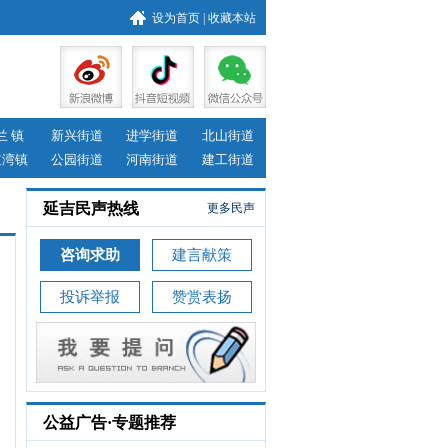
设为首页
|
收藏本站
兰 镇
新兴街道
进学街道
北山街道
道湾镇
公园街道
河南街道
建工街道
延吉民声热线
更多民声
咨询求助
建言献策
投诉举报
赞赏表扬
公益广告·专题推荐