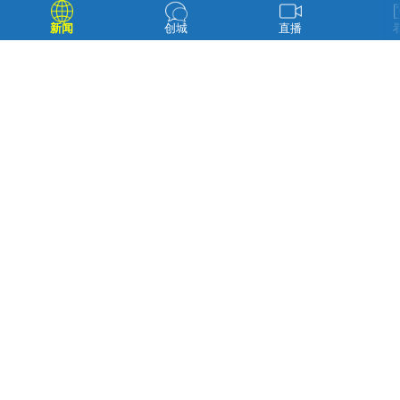
新闻
创城
直播
社区给贫困户送衣服 北山街道供图