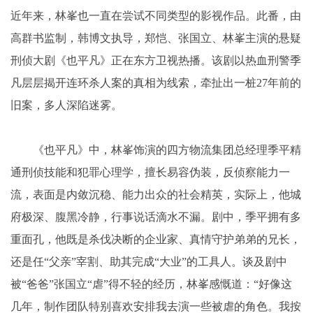
近年来，林峯也一直在尝试不同类型的影视作品。此番，由
高群书监制，韩博文执导，郑恺、张国立、林峯主演的悬疑
刑侦大剧《也平凡》正在东方卫视热播。该剧以热血刑警季
凡层层揭开连环杀人案的真相为线索，牵扯出一桩27年前的
旧案，多人深陷迷雾。
《也平凡》中，林峯饰演的四方物流集团总经理季平精
通刑侦技能和犯罪心理学，擅长易容伪装，反侦察能力一
流，表面是内敛沉稳、能力出众的社会精英，实际上，他城
府极深、腹黑冷静，行事说话滴水不漏。剧中，季平拥有多
重面孔，他既是杀伐决断的企业家、真情守护弟弟的兄长，
还是任“父亲”宰割、助其完成“大业”的工具人。谈及剧中
被“爸爸”张国立“虐”得不轻的经历，林峯感慨道：“好像这
几年，制作团队特别喜欢安排我去演一些被虐的角色。我按