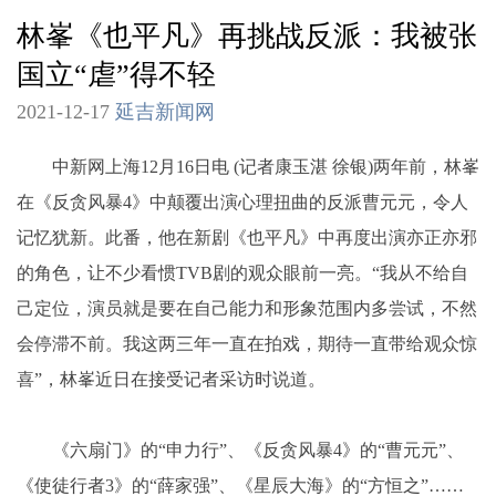
林峯《也平凡》再挑战反派：我被张
国立“虐”得不轻
2021-12-17
延吉新闻网
中新网上海12月16日电 (记者康玉湛 徐银)两年前，林峯
在《反贪风暴4》中颠覆出演心理扭曲的反派曹元元，令人
记忆犹新。此番，他在新剧《也平凡》中再度出演亦正亦邪
的角色，让不少看惯TVB剧的观众眼前一亮。“我从不给自
己定位，演员就是要在自己能力和形象范围内多尝试，不然
会停滞不前。我这两三年一直在拍戏，期待一直带给观众惊
喜”，林峯近日在接受记者采访时说道。
《六扇门》的“申力行”、《反贪风暴4》的“曹元元”、
《使徒行者3》的“薛家强”、《星辰大海》的“方恒之”……