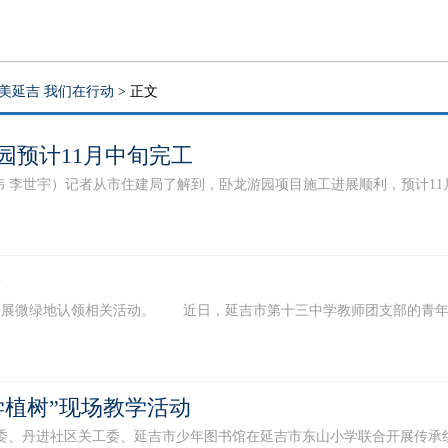
美延吉 我们在行动
> 正文
园预计11月中旬完工
李世宇）记者从市住建局了解到，卧龙游园项目施工进展顺利，预计11月
来
微绿地认领相关活动。 近日，延吉市第十三中学教师团支部的青年教师
学植树”现场教学活动
、丹进社区关工委、延吉市少年图书馆在延吉市东山小学联合开展传承红