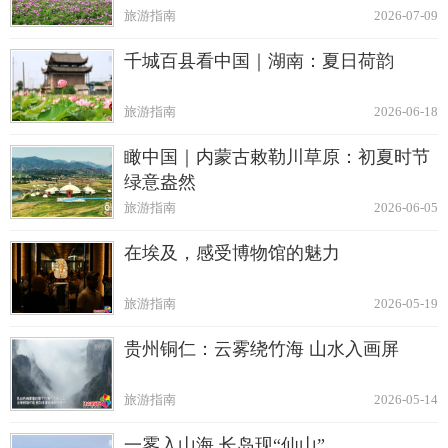
旅游指南
2026-07-09
千城百县看中国｜湖南：夏日荷韵
旅游指南
2026-06-18
瞰中国｜内蒙古敕勒川草原：初夏时节
绿意盎然
旅游指南
2026-06-05
在埃及，感受博物馆的魅力
旅游指南
2026-05-19
贵州铜仁：云雾绕竹海 山水入画屏
旅游指南
2026-05-14
一雾入山海 长岛现“仙山”