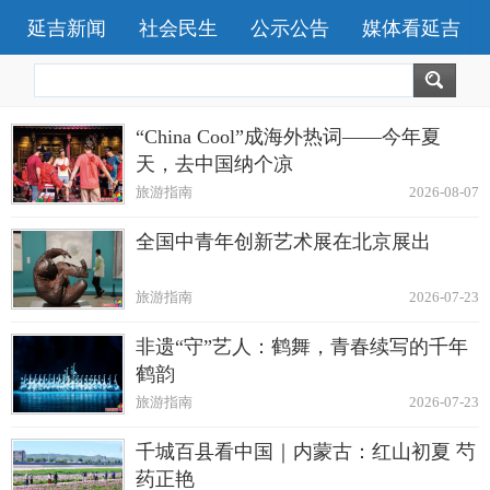
延吉新闻
社会民生
公示公告
媒体看延吉
“China Cool”成海外热词——今年夏
天，去中国纳个凉
旅游指南
2026-08-07
全国中青年创新艺术展在北京展出
旅游指南
2026-07-23
非遗“守”艺人：鹤舞，青春续写的千年
鹤韵
旅游指南
2026-07-23
千城百县看中国｜内蒙古：红山初夏 芍
药正艳