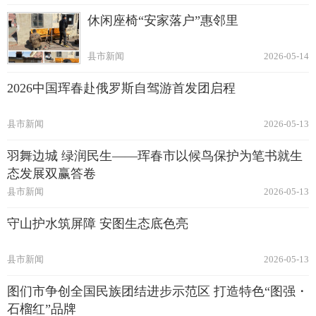
休闲座椅“安家落户”惠邻里
县市新闻
2026-05-14
2026中国珲春赴俄罗斯自驾游首发团启程
县市新闻
2026-05-13
羽舞边城 绿润民生——珲春市以候鸟保护为笔书就生
态发展双赢答卷
县市新闻
2026-05-13
守山护水筑屏障 安图生态底色亮
县市新闻
2026-05-13
图们市争创全国民族团结进步示范区 打造特色“图强・
石榴红”品牌