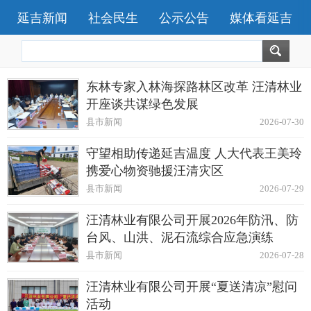
延吉新闻
社会民生
公示公告
媒体看延吉
东林专家入林海探路林区改革 汪清林业
开座谈共谋绿色发展
县市新闻
2026-07-30
守望相助传递延吉温度 人大代表王美玲
携爱心物资驰援汪清灾区
县市新闻
2026-07-29
汪清林业有限公司开展2026年防汛、防
台风、山洪、泥石流综合应急演练
县市新闻
2026-07-28
汪清林业有限公司开展“夏送清凉”慰问
活动