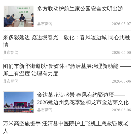
多方联动护航兰家公园安全文明出游
县市新闻
2026-05-07
来多彩延边 览边境春光｜敦化：春风暖边城 同心共融
情
县市新闻
2026-05-06
图们市新华街道以“新媒体+”激活基层治理新动能 ——
屏上有温度 治理有力度
县市新闻
2026-05-06
金达莱花映盛景 春风有约聚边疆——
2026延边州赏花季暨和龙市金达莱文化
旅游推广季启幕
县市新闻
2026-05-06
万米高空施援手 汪清县中医院护士飞机上急救昏厥老
人