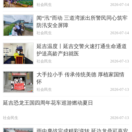
社会民生
2026-07-14
闻“汛”而动 三道湾派出所警民同心筑牢
防汛安全屏障
社会民生
2026-07-14
延吉温度丨延吉交警火速打通生命通道
护送高龄产妇就医
社会民生
2026-07-13
大手拉小手 传承传统美德 厚植家国情
怀
社会民生
2026-07-13
延吉恐龙王国四周年花车巡游燃动夏日
社会民生
2026-07-13
雨中鏖战完成精彩逆转 延边龙鼎可喜安