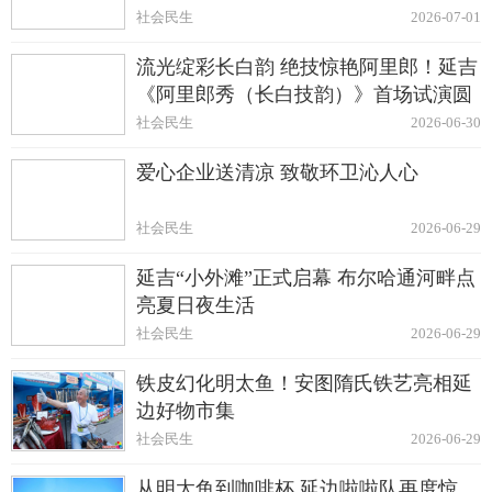
社会民生
2026-07-01
流光绽彩长白韵 绝技惊艳阿里郎！延吉
《阿里郎秀（长白技韵）》首场试演圆
满启幕
社会民生
2026-06-30
爱心企业送清凉 致敬环卫沁人心
社会民生
2026-06-29
延吉“小外滩”正式启幕 布尔哈通河畔点
亮夏日夜生活
社会民生
2026-06-29
铁皮幻化明太鱼！安图隋氏铁艺亮相延
边好物市集
社会民生
2026-06-29
从明太鱼到咖啡杯 延边啦啦队再度惊