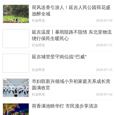
荷风送香引游人！延吉人民公园荷花盛
放醉全城
社会民生
2026-07-16
延吉温度丨暴雨阻路不阻情 东北亚物流
绕行保民生暖民心
社会民生
2026-07-15
延吉城管坚守岗位战“巴威”
社会民生
2026-07-15
市妇联新兴领域小升初家庭关系成长营
圆满收官
社会民生
2026-07-14
荷香满池映华灯 市民漫步享清凉