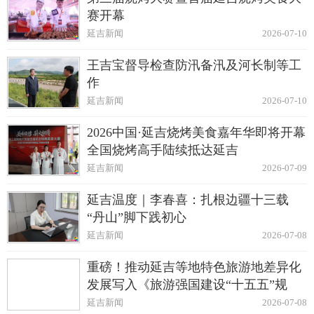
赛开幕
延吉新闻
2026-07-10
王吉宝督导检查防汛备汛及河长制等工
作
延吉新闻
2026-07-10
2026中国·延吉烧烤美食嘉年华即将开幕
全国烧烤高手陆续抵达延吉
延吉新闻
2026-07-09
延吉温度｜李春喜：扎根边疆十三载
“丹山”脚下践初心
延吉新闻
2026-07-08
重磅！推动延吉等地特色旅游地差异化
发展写入《旅游强国建设“十五五”规
划》
延吉新闻
2026-07-08