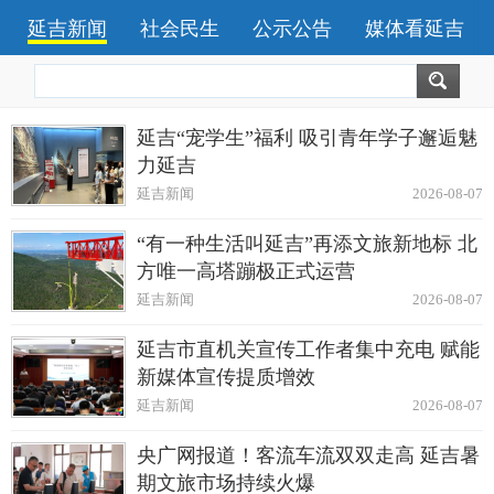
延吉新闻
社会民生
公示公告
媒体看延吉
延吉“宠学生”福利 吸引青年学子邂逅魅
力延吉
延吉新闻
2026-08-07
“有一种生活叫延吉”再添文旅新地标 北
方唯一高塔蹦极正式运营
延吉新闻
2026-08-07
延吉市直机关宣传工作者集中充电 赋能
新媒体宣传提质增效
延吉新闻
2026-08-07
央广网报道！客流车流双双走高 延吉暑
期文旅市场持续火爆