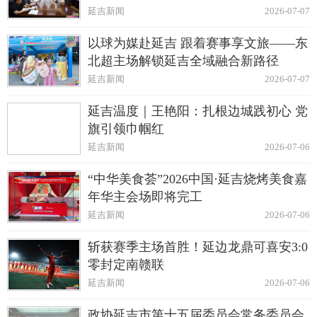
延吉新闻
2026-07-07
以球为媒赴延吉 跟着赛事享文旅——东
北超主场解锁延吉全域融合新路径
延吉新闻
2026-07-07
延吉温度｜王艳阳：扎根边城践初心 党
旗引领巾帼红
延吉新闻
2026-07-06
“中华美食荟”2026中国·延吉烧烤美食嘉
年华主会场即将完工
延吉新闻
2026-07-06
斩获赛季主场首胜！延边龙鼎可喜安3:0
零封定南赣联
延吉新闻
2026-07-06
政协延吉市第十五届委员会常务委员会