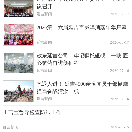
议召开
延吉新闻
2026-07-17
2026第十六届延吉百威啤酒嘉年华启幕
延吉新闻
2026-07-17
敖东延吉公司：牢记嘱托砥砺十一载 匠
心筑药奋进新征程
延吉新闻
2026-07-16
水退人进！ 延吉4500余名党员干部挺膺
担当奋战清淤一线
延吉新闻
2026-07-16
王吉宝督导检查防汛工作
延吉新闻
2026-07-15