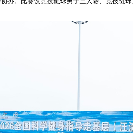
会协办。比赛设竞技毽球男子三人赛、竞技毽球