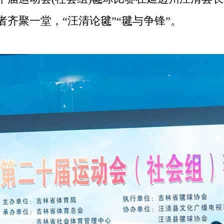
者齐聚一堂，“汪清论毽”“毽与争锋”。