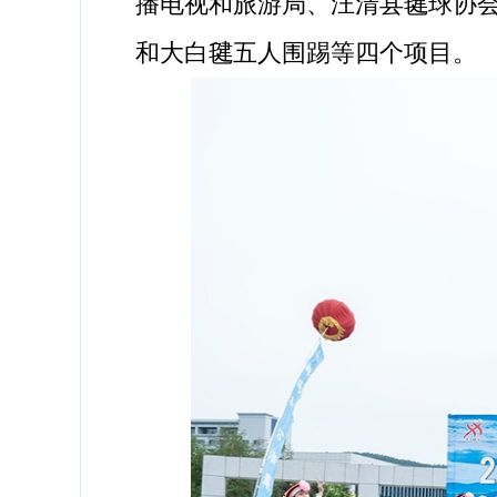
播电视和旅游局、汪清县毽球协
和大白毽五人围踢等四个项目。