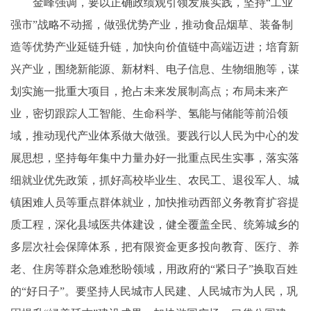
金峰强调，要以正确政绩观引领发展实践，坚持“工业
强市”战略不动摇，做强优势产业，推动食品烟草、装备制
造等优势产业延链升链，加快向价值链中高端迈进；培育新
兴产业，围绕新能源、新材料、电子信息、生物细胞等，谋
划实施一批重大项目，抢占未来发展制高点；布局未来产
业，密切跟踪人工智能、生命科学、氢能与储能等前沿领
域，推动现代产业体系做大做强。要践行以人民为中心的发
展思想，坚持每年集中力量办好一批重点民生实事，落实落
细就业优先政策，抓好高校毕业生、农民工、退役军人、城
镇困难人员等重点群体就业，加快推动西部义务教育扩容提
质工程，深化县域医共体建设，健全覆盖全民、统筹城乡的
多层次社会保障体系，把有限资金更多投向教育、医疗、养
老、住房等群众急难愁盼领域，用政府的“紧日子”换取百姓
的“好日子”。要坚持人民城市人民建、人民城市为人民，巩