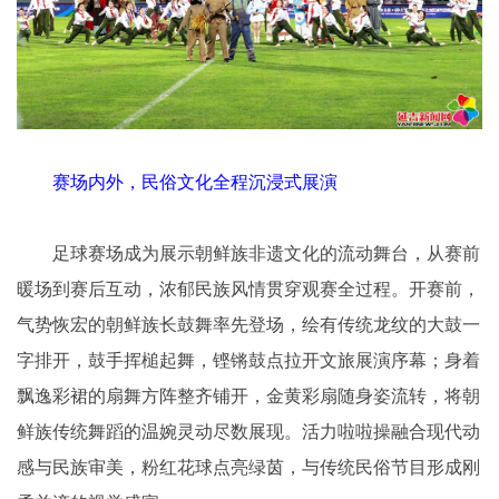
赛场内外，民俗文化全程沉浸式展演
足球赛场成为展示朝鲜族非遗文化的流动舞台，从赛前
暖场到赛后互动，浓郁民族风情贯穿观赛全过程。开赛前，
气势恢宏的朝鲜族长鼓舞率先登场，绘有传统龙纹的大鼓一
字排开，鼓手挥槌起舞，铿锵鼓点拉开文旅展演序幕；身着
飘逸彩裙的扇舞方阵整齐铺开，金黄彩扇随身姿流转，将朝
鲜族传统舞蹈的温婉灵动尽数展现。活力啦啦操融合现代动
感与民族审美，粉红花球点亮绿茵，与传统民俗节目形成刚