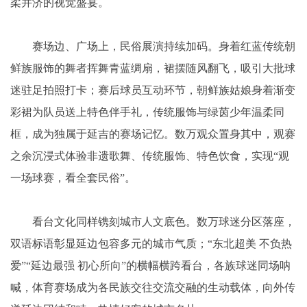
柔并济的视觉盛宴。
赛场边、广场上，民俗展演持续加码。身着红蓝传统朝
鲜族服饰的舞者挥舞青蓝绸扇，裙摆随风翻飞，吸引大批球
迷驻足拍照打卡；赛后球员互动环节，朝鲜族姑娘身着渐变
彩裙为队员送上特色伴手礼，传统服饰与绿茵少年温柔同
框，成为独属于延吉的赛场记忆。数万观众置身其中，观赛
之余沉浸式体验非遗歌舞、传统服饰、特色饮食，实现“观
一场球赛，看全套民俗”。
看台文化同样镌刻城市人文底色。数万球迷分区落座，
双语标语彰显延边包容多元的城市气质；“东北超美 不负热
爱”“延边最强 初心所向”的横幅横跨看台，各族球迷同场呐
喊，体育赛场成为各民族交往交流交融的生动载体，向外传