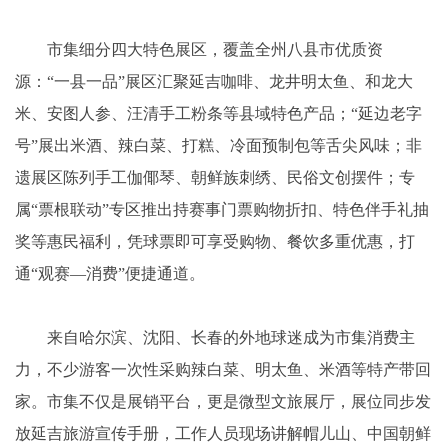
市集细分四大特色展区，覆盖全州八县市优质资
源：“一县一品”展区汇聚延吉咖啡、龙井明太鱼、和龙大
米、安图人参、汪清手工粉条等县域特色产品；“延边老字
号”展出米酒、辣白菜、打糕、冷面预制包等舌尖风味；非
遗展区陈列手工伽倻琴、朝鲜族刺绣、民俗文创摆件；专
属“票根联动”专区推出持赛事门票购物折扣、特色伴手礼抽
奖等惠民福利，凭球票即可享受购物、餐饮多重优惠，打
通“观赛—消费”便捷通道。
来自哈尔滨、沈阳、长春的外地球迷成为市集消费主
力，不少游客一次性采购辣白菜、明太鱼、米酒等特产带回
家。市集不仅是展销平台，更是微型文旅展厅，展位同步发
放延吉旅游宣传手册，工作人员现场讲解帽儿山、中国朝鲜