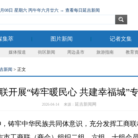
08月08日 星期六 丙午年六月廿六 → 查看每日延吉新闻
媒集萃
图片新闻
记者文集
媒体报道
街区新闻
周边县市
旅游指南
教育
吉新闻
> 正文
联开展“铸牢暖民心 共建幸福城”
延吉新闻网
2026-04-14 来源：
铸牢中华民族共同体意识，充分发挥工商联
，延吉市工商联（商会）组织二组、六组、十组会员