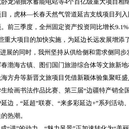
龙卧龙湖抽水蓄能电站等4个百亿级重大项目相
项目，虎林—长春天然气管道延吉支线项目列入
。前三季度，全州固定资产投资同比增长9.1
个，这些重大项目的加快实施，为延边长远发展增
进展的同时，我州坚持从供给侧和需求侧同步
珲春渤海古镇、图们国门旅游综合体等文旅新地
悦海方舟等新晋文旅项目凭借新颖体验集聚旺盛
生绘画书法作品比赛、第三届“边疆特产销全
延边，“延超”联赛、“来多彩延边+”系列活动
边的热潮。
成“进”的动力，“魅力风景”正加速转化为“美丽