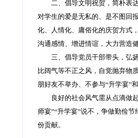
二、倡导文明祝贺，简朴表达祝
对学生的爱是无私的、是不图回
化、人情化、庸俗化的庆贺方式
沟通感情、增进情谊，大力营造
三、倡导党员干部带头，弘扬社
比阔气等不正之风，自觉抛弃物
朋好友不举办、不参与“升学宴”
良好的社会风气需从点滴做起，
师宴”“升学宴”说不，争做勤俭
份贡献。