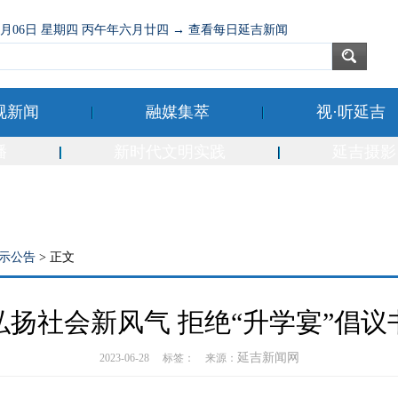
08月06日 星期四 丙午年六月廿四 → 查看每日延吉新闻
视新闻
融媒集萃
视·听延吉
播
新时代文明实践
延吉摄影
示公告
> 正文
弘扬社会新风气 拒绝“升学宴”倡议
延吉新闻网
2023-06-28 标签： 来源：