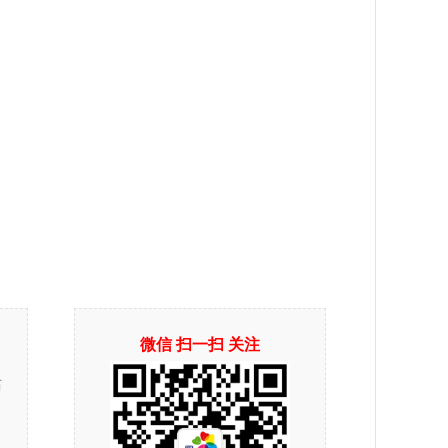
微信 扫一扫 关注
站