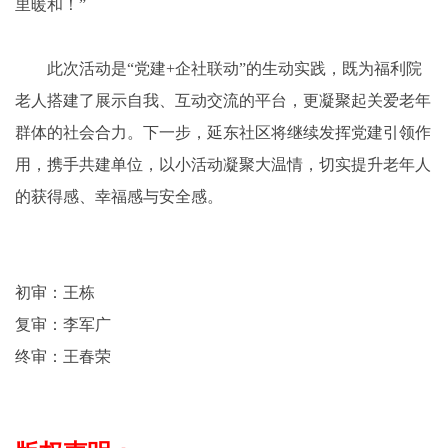
里暖和！”
此次活动是“党建+企社联动”的生动实践，既为福利院
老人搭建了展示自我、互动交流的平台，更凝聚起关爱老年
群体的社会合力。下一步，延东社区将继续发挥党建引领作
用，携手共建单位，以小活动凝聚大温情，切实提升老年人
的获得感、幸福感与安全感。
初审：王栋
复审：李军广
终审：王春荣