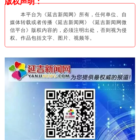
版权声明
：
本平台为《延吉新闻网》所有，任何单位、自
媒体转载或者传播《延吉新闻网》《延吉新闻网微
信平台》版权内容的，必须注明出
处，否则视为侵
权。作品包括文字、图片
、视频等。